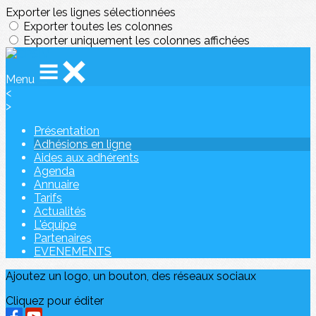
Exporter les lignes sélectionnées
Exporter toutes les colonnes
Exporter uniquement les colonnes affichées
Menu
<
>
Présentation
Adhésions en ligne
Aides aux adhérents
Agenda
Annuaire
Tarifs
Actualités
L'équipe
Partenaires
EVENEMENTS
Ajoutez un logo, un bouton, des réseaux sociaux
Cliquez pour éditer