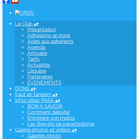
Le Club
▴
▾
Présentation
Adhésions en ligne
Aides aux adhérents
Agenda
Annuaire
Tarifs
Actualités
L'équipe
Partenaires
EVENEMENTS
DONS
▴
▾
Saut en tandem
▴
▾
Infos utiles PARA
▴
▾
BON A SAVOIR
Comment débuter
Entretenir son matos
Les Brevets de parachutisme
Galerie photos et vidéos
▴
▾
Galeries photo