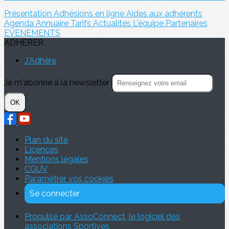
Présentation
Adhésions en ligne
Aides aux adhérents
Agenda
Annuaire
Tarifs
Actualités
L'équipe
Partenaires
EVENEMENTS
ADHERER
J'Adhère
Je m'abonne à la newsletter
OK
Plan du site
Licences
Mentions légales
CGUV
Paramétrer vos cookies
Se connecter
Propulsé par AssoConnect, le logiciel des
associations Sportives